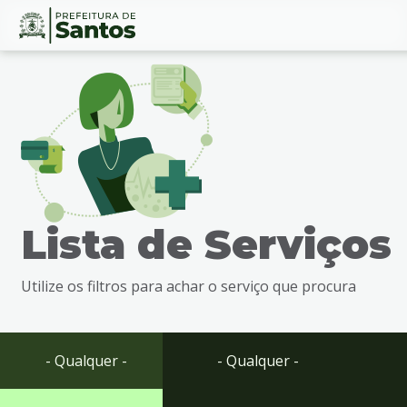
Ir
Conteúdo
para
o
conteúdo
1
Ir
para
o
menu
Lista de Serviços
2
Ir
para
Utilize os filtros para achar o serviço que procura
busca
3
Ir
para
- Qualquer -
- Qualquer -
o
rodapé