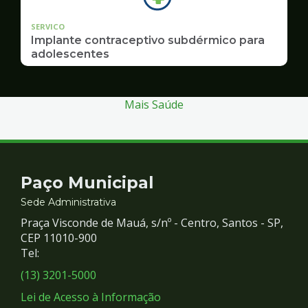
SERVICO
Implante contraceptivo subdérmico para
adolescentes
Mais Saúde
Contato
Paço Municipal
e
Sede Administrativa
Praça Visconde de Mauá, s/nº - Centro, Santos - SP,
Redes
CEP 11010-900
Tel:
Sociais
(13) 3201-5000
Lei de Acesso à Informação