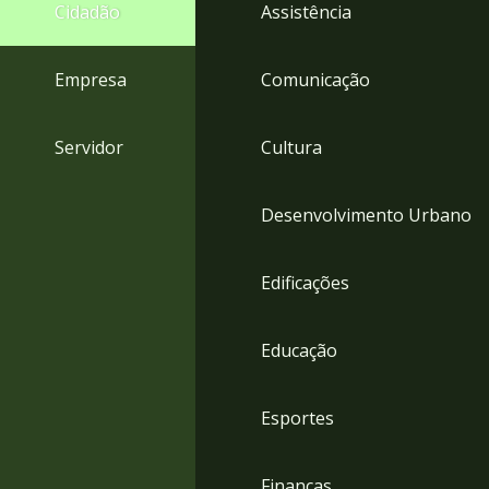
4
Cidadão
Assistência
Acessibilidade
5
Empresa
Comunicação
Servidor
Cultura
Desenvolvimento Urbano
Edificações
Educação
Esportes
Finanças