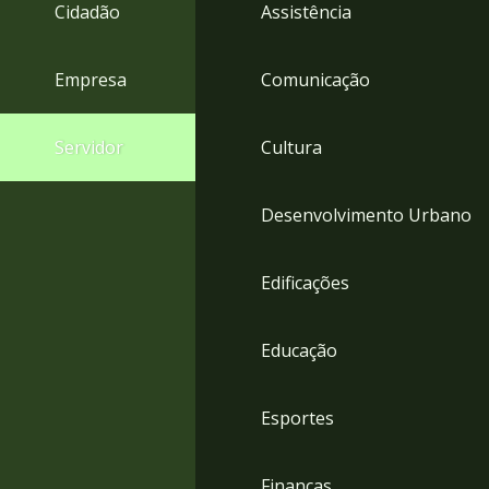
4
Cidadão
Assistência
Acessibilidade
5
Empresa
Comunicação
Servidor
Cultura
Desenvolvimento Urbano
Edificações
Educação
Esportes
Finanças