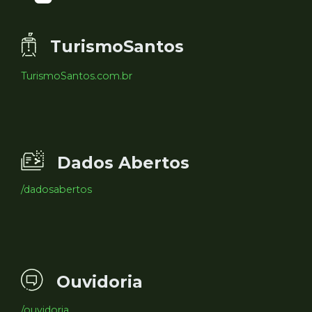
TurismoSantos
TurismoSantos.com.br
Dados Abertos
/dadosabertos
Ouvidoria
/ouvidoria