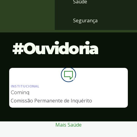
Saúde
Segurança
Ouvidoria
Ilustração
da
INSTITUCIONAL
pagina
Cominq
de
Comissão Permanente de Inquérito
Ouvidoria
Mais Saúde