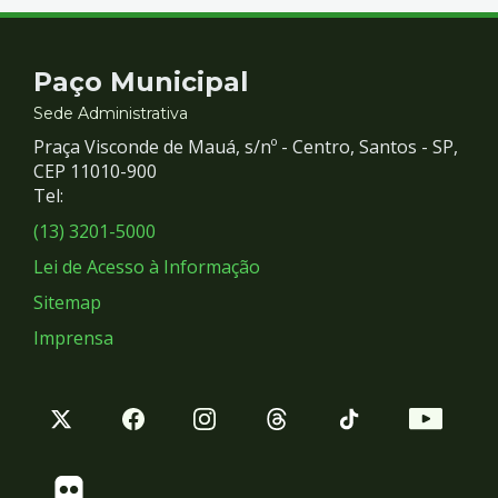
Contato
Paço Municipal
e
Sede Administrativa
Praça Visconde de Mauá, s/nº - Centro, Santos - SP,
Redes
CEP 11010-900
Tel:
Sociais
(13) 3201-5000
Lei de Acesso à Informação
Sitemap
Imprensa