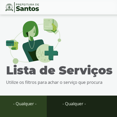
Ir
Conteúdo
para
o
conteúdo
1
Ir
para
o
menu
Lista de Serviços
2
Ir
para
Utilize os filtros para achar o serviço que procura
busca
3
Ir
para
- Qualquer -
- Qualquer -
o
rodapé