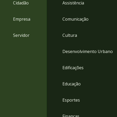
4
Cidadão
Assistência
Acessibilidade
5
Empresa
Comunicação
Servidor
Cultura
Desenvolvimento Urbano
Edificações
Educação
Esportes
Finanças