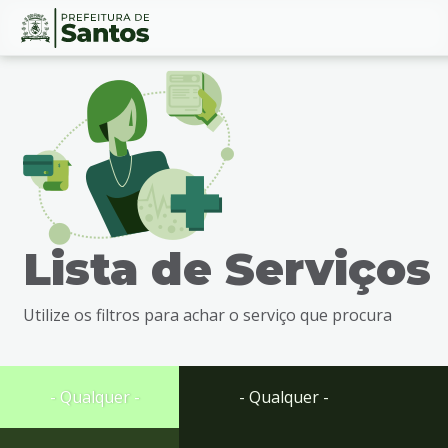
Ir
Conteúdo
para
o
conteúdo
1
Ir
para
o
menu
Lista de Serviços
2
Ir
para
Utilize os filtros para achar o serviço que procura
busca
3
Ir
para
- Qualquer -
- Qualquer -
o
rodapé