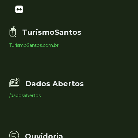
TurismoSantos
TurismoSantos.com.br
Dados Abertos
/dadosabertos
Ouvidoria