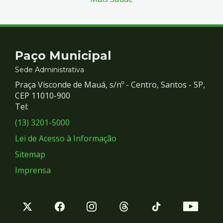
Contato
Paço Municipal
e
Sede Administrativa
Praça Visconde de Mauá, s/nº - Centro, Santos - SP,
Redes
CEP 11010-900
Tel:
Sociais
(13) 3201-5000
Lei de Acesso à Informação
Sitemap
Imprensa