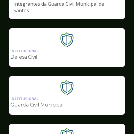
Integrantes da Guarda Civil Municipal de
Santos
Ilustração
da
INSTITUCIONAL
pagina
Defesa Civil
de
Segurança
Ilustração
da
INSTITUCIONAL
pagina
Guarda Civil Municipal
de
Segurança