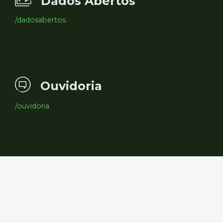
Dados Abertos
/dadosabertos
Ouvidoria
/ouvidoria