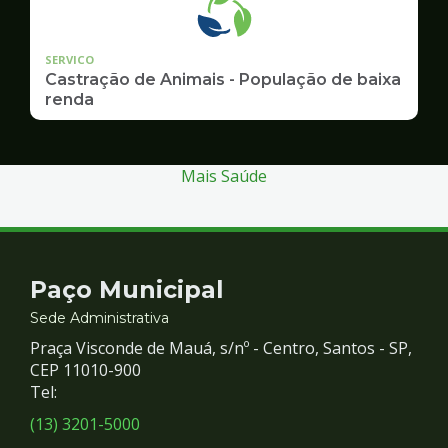
SERVICO
Castração de Animais - População de baixa
renda
Mais Saúde
Contato
Paço Municipal
e
Sede Administrativa
Praça Visconde de Mauá, s/nº - Centro, Santos - SP,
Redes
CEP 11010-900
Tel:
Sociais
(13) 3201-5000