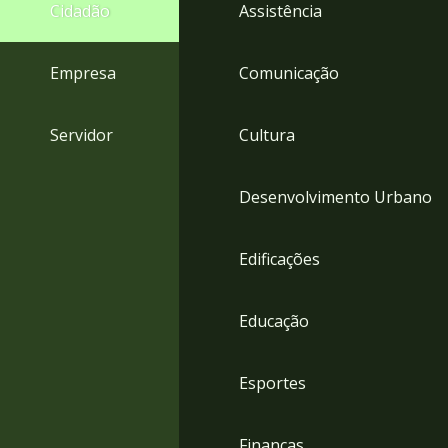
4
Cidadão
Assistência
Acessibilidade
5
Empresa
Comunicação
Servidor
Cultura
Desenvolvimento Urbano
Edificações
Educação
Esportes
Finanças