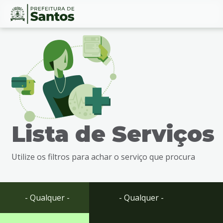
Ir
Conteúdo
para
o
conteúdo
1
Ir
para
o
menu
Lista de Serviços
2
Ir
para
Utilize os filtros para achar o serviço que procura
busca
3
Ir
para
- Qualquer -
- Qualquer -
o
rodapé