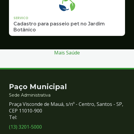
SERVICO
Cadastro para passeio pet no Jardim
Botânico
Mais Saúde
Contato
Paço Municipal
e
Sede Administrativa
Praça Visconde de Mauá, s/nº - Centro, Santos - SP,
Redes
CEP 11010-900
Tel:
Sociais
(13) 3201-5000