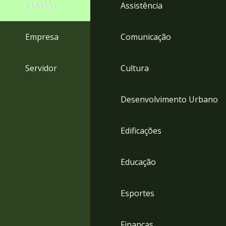
4
Cidadão
Assistência
Acessibilidade
5
Empresa
Comunicação
Servidor
Cultura
Desenvolvimento Urbano
Edificações
Educação
Esportes
Finanças