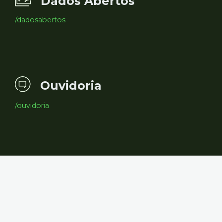
Dados Abertos
/dadosabertos
Ouvidoria
/ouvidoria