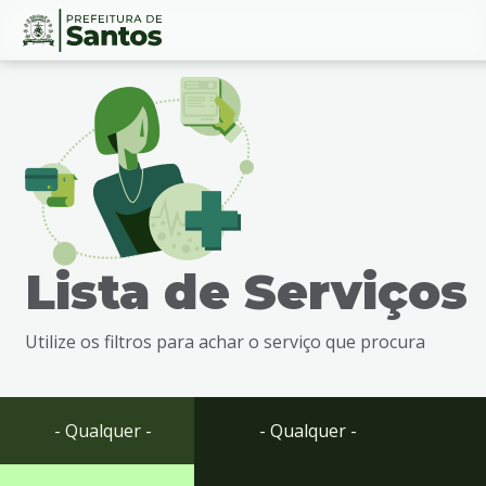
Ir
Conteúdo
para
o
conteúdo
1
Ir
para
o
menu
Lista de Serviços
2
Ir
para
Utilize os filtros para achar o serviço que procura
busca
3
Ir
para
- Qualquer -
- Qualquer -
o
rodapé