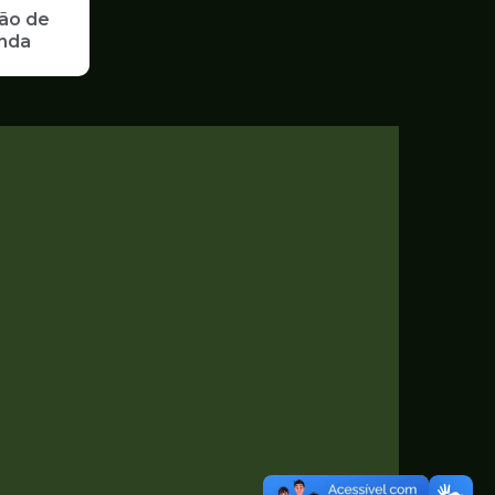
ão de
enda