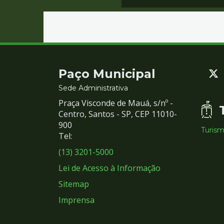
Contato
Paço Municipal
e
Sede Administrativa
Praça Visconde de Mauá, s/nº -
Redes
Centro, Santos - SP, CEP 11010-
900
Turis
Sociais
Tel:
(13) 3201-5000
Lei de Acesso à Informação
Sitemap
Imprensa