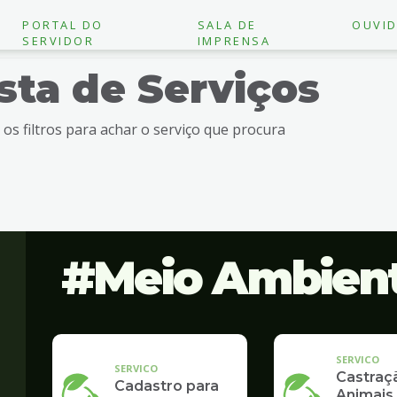
PORTAL DO
SALA DE
OUVID
SERVIDOR
IMPRENSA
ista de Serviços
e os filtros para achar o serviço que procura
Meio Ambien
SERVICO
SERVICO
Castraç
Cadastro para
Animais 