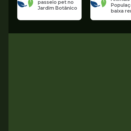
passeio pet no
Populaç
Jardim Botânico
baixa r