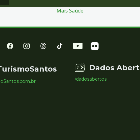
Mais Saúde
Dados Abert
TurismoSantos
/dadosabertos
moSantos.com.br