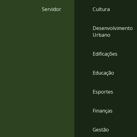
4
Servidor
Cultura
Acessibilidade
5
Desenvolvimento
Urbano
Edificações
Educação
Esportes
Finanças
Gestão