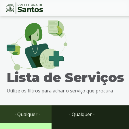
Ir
Conteúdo
para
o
conteúdo
1
Ir
para
o
menu
Lista de Serviços
2
Ir
para
Utilize os filtros para achar o serviço que procura
busca
3
Ir
para
- Qualquer -
- Qualquer -
o
rodapé