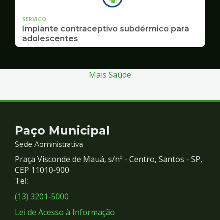
SERVICO
Implante contraceptivo subdérmico para
adolescentes
Mais Saúde
Contato
Paço Municipal
e
Sede Administrativa
Praça Visconde de Mauá, s/nº - Centro, Santos - SP,
Redes
CEP 11010-900
Tel:
Sociais
(13) 3201-5000
Lei de Acesso à Informação