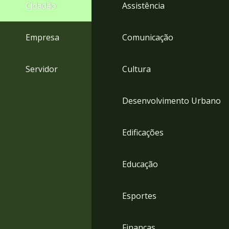
4
Cidadão
Assistência
Acessibilidade
5
Empresa
Comunicação
Servidor
Cultura
Desenvolvimento Urbano
Edificações
Educação
Esportes
Finanças