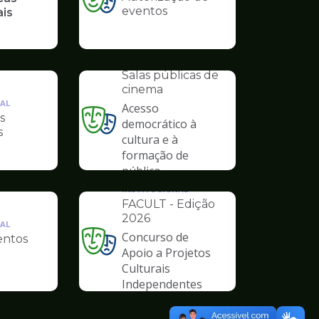
Ilustração
eventos
ais
da
pagina
de
INSTITUCIONAL
Cultura
Salas públicas de
cinema
AL
Acesso
s
democrático à
Ilustração
s
cultura e à
da
formação de
pagina
público
de
Cultura
INSTITUCIONAL
FACULT - Edição
2026
AL
Concurso de
ntos
Ilustração
Apoio a Projetos
da
Culturais
pagina
Independentes
de
Cultura