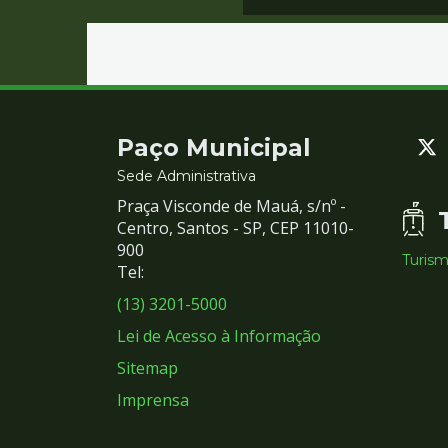
Contato
Paço Municipal
e
Sede Administrativa
Praça Visconde de Mauá, s/nº -
Redes
Centro, Santos - SP, CEP 11010-
900
Turis
Sociais
Tel:
(13) 3201-5000
Lei de Acesso à Informação
Sitemap
Imprensa