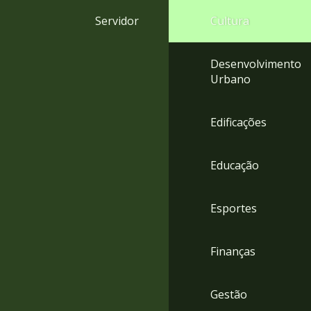
4
Servidor
Cultura
Acessibilidade
5
Desenvolvimento
Urbano
Edificações
Educação
Esportes
Finanças
Gestão