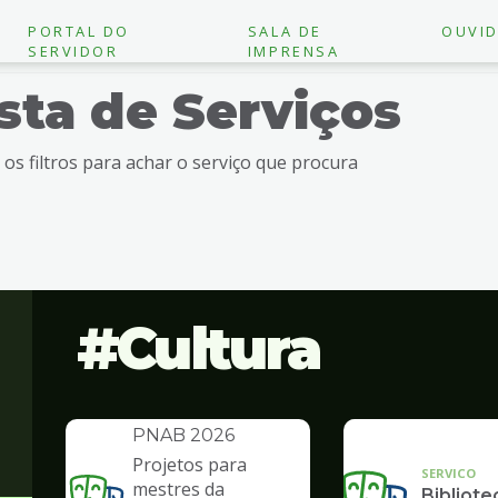
PORTAL DO
SALA DE
OUVID
SERVIDOR
IMPRENSA
ista de Serviços
e os filtros para achar o serviço que procura
Cultura
INSTITUCIONAL
Política Nacional
Aldir Blanc -
PNAB 2026
Projetos para
SERVICO
mestres da
Bibliote