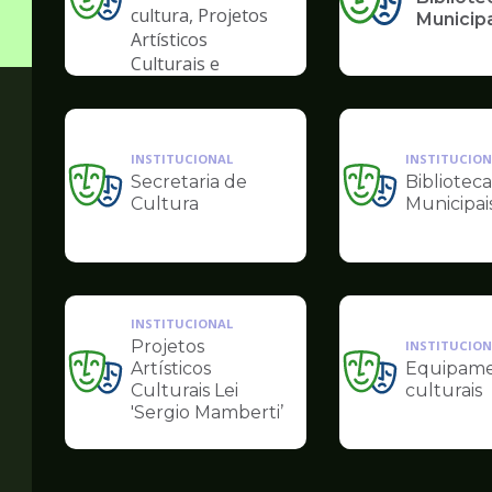
Ilustração
cultura, Projetos
Municip
da
Artísticos
pagina
Culturais e
de
Artísticas das
Cultura
Periferias
INSTITUCIONAL
INSTITUCION
Secretaria de
Biblioteca
Ilustração
Ilustração
Cultura
Municipai
da
da
pagina
pagina
de
de
Cultura
Cultura
INSTITUCIONAL
Projetos
INSTITUCION
Artísticos
Equipame
Ilustração
Ilustração
Culturais Lei
culturais
da
da
'Sergio Mamberti’
pagina
pagina
de
de
Cultura
Cultura