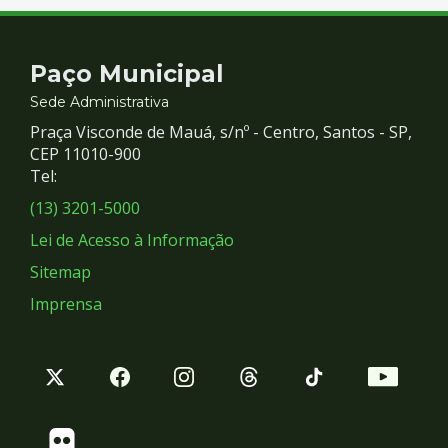
Contato
Paço Municipal
e
Sede Administrativa
Praça Visconde de Mauá, s/nº - Centro, Santos - SP,
Redes
CEP 11010-900
Tel:
Sociais
(13) 3201-5000
Lei de Acesso à Informação
Sitemap
Imprensa