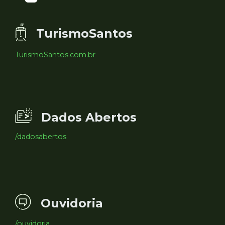
TurismoSantos
TurismoSantos.com.br
Dados Abertos
/dadosabertos
Ouvidoria
/ouvidoria