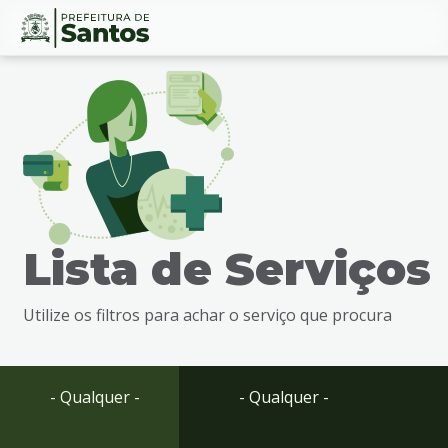
Ir
Conteúdo
para
o
conteúdo
1
Ir
para
o
menu
Lista de Serviços
2
Ir
para
Utilize os filtros para achar o serviço que procura
busca
3
Ir
para
- Qualquer -
- Qualquer -
o
rodapé