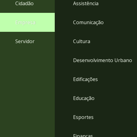
4
Cidadão
Assistência
Acessibilidade
5
Empresa
Comunicação
Servidor
Cultura
Desenvolvimento Urbano
Edificações
Educação
Esportes
Finanças