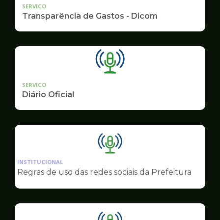
SERVICO
Transparência de Gastos - Dicom
SERVICO
Diário Oficial
Ilustração
da
INSTITUCIONAL
pagina
Regras de uso das redes sociais da Prefeitura
de
Comunicação