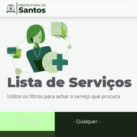
Ir
Conteúdo
para
o
conteúdo
1
Ir
para
o
menu
Lista de Serviços
2
Ir
para
Utilize os filtros para achar o serviço que procura
busca
3
Ir
para
- Qualquer -
- Qualquer -
o
rodapé