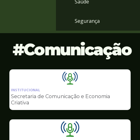
Saúde
Segurança
Comunicação
Ilustração
da
INSTITUCIONAL
pagina
Secretaria de Comunicação e Economia
de
Criativa
Comunicação