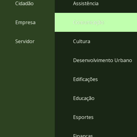
4
Cidadão
Assistência
Acessibilidade
5
Empresa
Comunicação
Servidor
Cultura
Desenvolvimento Urbano
Edificações
Educação
Esportes
Finanças