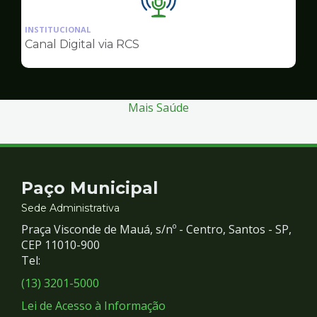
Ilustração
da
INSTITUCIONAL
pagina
Canal Digital via RCS
de
Comunicação
Mais Saúde
Contato
Paço Municipal
e
Sede Administrativa
Praça Visconde de Mauá, s/nº - Centro, Santos - SP,
Redes
CEP 11010-900
Tel:
Sociais
(13) 3201-5000
Lei de Acesso à Informação