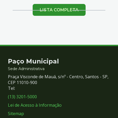
DE LOCAIS
LISTA COMPLETA
Contato
Paço Municipal
e
Sede Administrativa
Praça Visconde de Mauá, s/nº - Centro, Santos - SP,
Redes
CEP 11010-900
Tel:
Sociais
(13) 3201-5000
Lei de Acesso à Informação
Sitemap