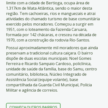
4
limite com a cidade de Bertioga, ocupa área de
Acessibilidade
1.317km de Mata Atlântica, sendo o maior desta
5
região. Tem cachoeiras, rios e manguezais e atrai
atividades do chamado turismo de base comunitária
exercido pelos moradores. Começou a surgir em
1951, com o loteamento da Fazenda Caruara,
formada por 142 chácaras, e cresceu na década de
1970, com a construção da rodovia Rio-Santos.
Possui aproximadamente mil moradores que ainda
preservam a tradicional cultura caiçara. O bairro
dispõe de duas escolas municipais: Noel Gomes
Ferreira e Ricardo Sampaio Cardoso, policlínica,
unidade de saúde da família, base do Samu, centro
comunitário, biblioteca, Núcleo Integrado de
Assistência Social (equipe volante), base
compartilhada da Guarda Civil Municipal, Polícia
Militar e agência de correios.
CONHEÇA OUTROS BAIRROS