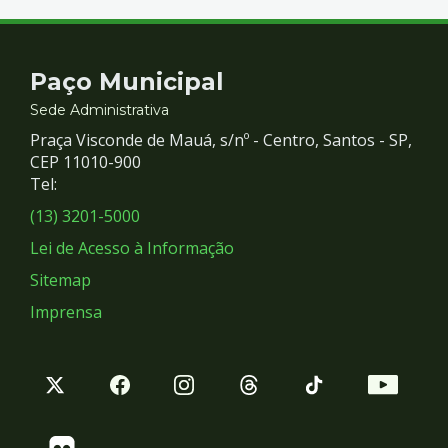
Contato
Paço Municipal
e
Sede Administrativa
Praça Visconde de Mauá, s/nº - Centro, Santos - SP,
Redes
CEP 11010-900
Tel:
Sociais
(13) 3201-5000
Lei de Acesso à Informação
Sitemap
Imprensa