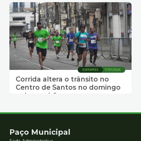
ESPORTES
17/07/2026
Corrida altera o trânsito no
Centro de Santos no domingo
pela manhã
Contato
Paço Municipal
Sede Administrativa