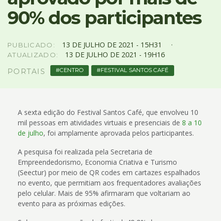
4
90% dos participantes
Acessibilidade
5
13
DE
JULHO
DE
2021 -
15H31
PUBLICADO:
13
DE
JULHO
DE
2021 -
19H16
ATUALIZADO:
CENTRO
FESTIVAL SANTOS CAFÉ
PORTAIS
A sexta edição do Festival Santos Café, que envolveu 10
mil pessoas em atividades virtuais e presenciais de
8 a 10
de julho
, foi amplamente aprovada pelos participantes.
A pesquisa foi realizada pela Secretaria de
Empreendedorismo, Economia Criativa e Turismo
(Seectur) por meio de QR codes em cartazes espalhados
no evento, que permitiam aos frequentadores avaliações
pelo celular. Mais de 95% afirmaram que voltariam ao
evento para as próximas edições.