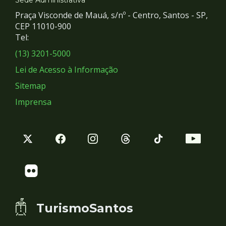
e
Praça Visconde de Mauá, s/nº - Centro, Santos - SP,
Redes
CEP 11010-900
Tel:
Sociais
(13) 3201-5000
Lei de Acesso à Informação
Sitemap
Imprensa
TurismoSantos