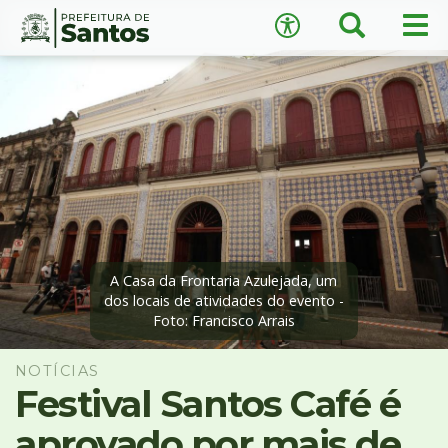
×
Busca
Men
Acessibilidade
prin
Ir
Conteúdo
para
o
conteúdo
1
Ir
A
−
+
A
para
o
↺
Restaurar padrão
menu
2
Ir
A Casa da Frontaria Azulejada, um
dos locais de atividades do evento -
para
Foto: Francisco Arrais
busca
3
Ir
NOTÍCIAS
para
Festival Santos Café é
o
aprovado por mais de
rodapé