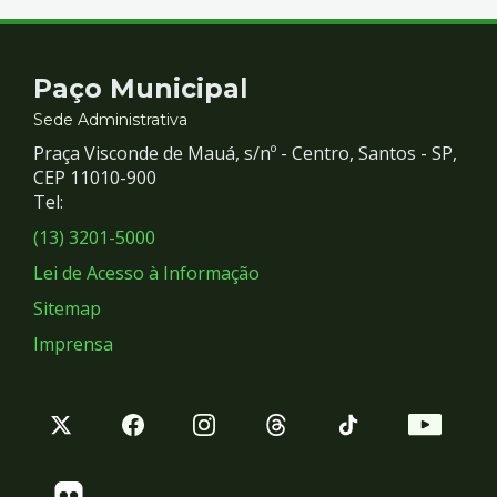
Contato
Paço Municipal
e
Sede Administrativa
Praça Visconde de Mauá, s/nº - Centro, Santos - SP,
Redes
CEP 11010-900
Tel:
Sociais
(13) 3201-5000
Lei de Acesso à Informação
Sitemap
Imprensa