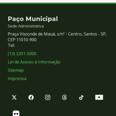
Contato
Paço Municipal
e
Sede Administrativa
Praça Visconde de Mauá, s/nº - Centro, Santos - SP,
Redes
CEP 11010-900
Tel:
Sociais
(13) 3201-5000
Lei de Acesso à Informação
Sitemap
Imprensa