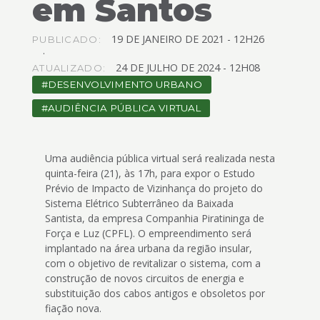
em Santos
4
Acessibilidade
5
19
DE
JANEIRO
DE
2021 -
12H26
PUBLICADO:
24
DE
JULHO
DE
2024 -
12H08
ATUALIZADO:
DESENVOLVIMENTO URBANO
AUDIÊNCIA PÚBLICA VIRTUAL
Uma audiência pública virtual será realizada nesta
quinta-feira (21), às 17h, para expor o Estudo
Prévio de Impacto de Vizinhança do projeto do
Sistema Elétrico Subterrâneo da Baixada
Santista, da empresa Companhia Piratininga de
Força e Luz (CPFL). O empreendimento será
implantado na área urbana da região insular,
com o objetivo de revitalizar o sistema, com a
construção de novos circuitos de energia e
substituição dos cabos antigos e obsoletos por
fiação nova.