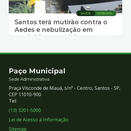
SAÚDE
02/08/2026
Santos terá mutirão contra o
Aedes e nebulização em
cemitérios na próxima semana
Contato
Paço Municipal
e
Sede Administrativa
Praça Visconde de Mauá, s/nº - Centro, Santos - SP,
Redes
CEP 11010-900
Tel:
Sociais
(13) 3201-5000
Lei de Acesso à Informação
Sitemap