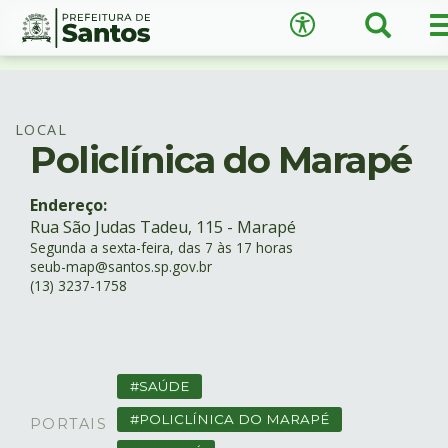
Busca
Acessibilidade
Ir
Conteúdo
para
o
conteúdo
LOCAL
1
Policlínica do Marapé
Ir
A
−
+
A
para
Endereço:
o
Rua São Judas Tadeu, 115 - Marapé
↺
Restaurar padrão
menu
Segunda a sexta-feira, das 7 às 17 horas
2
seub-map@santos.sp.gov.br
Ir
(13) 3237-1758
para
busca
3
Ir
SAÚDE
para
o
POLICLÍNICA DO MARAPÉ
PORTAIS
rodapé