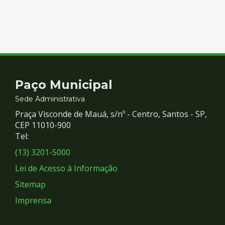
Contato
Paço Municipal
e
Sede Administrativa
Praça Visconde de Mauá, s/nº - Centro, Santos - SP,
Redes
CEP 11010-900
Tel:
Sociais
(13) 3201-5000
Lei de Acesso à Informação
Sitemap
Imprensa