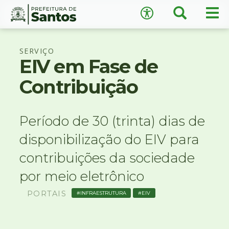
×
Busca
Men
Acessibilidade
prin
Ir
Conteúdo
para
SERVIÇO
o
EIV em Fase de
conteúdo
1
Contribuição
Ir
A
−
+
A
para
o
↺
Restaurar padrão
Período de 30 (trinta) dias de
menu
2
disponibilização do EIV para
Ir
para
contribuições da sociedade
busca
por meio eletrônico
3
Ir
PORTAIS
INFRAESTRUTURA
EIV
para
o
rodapé