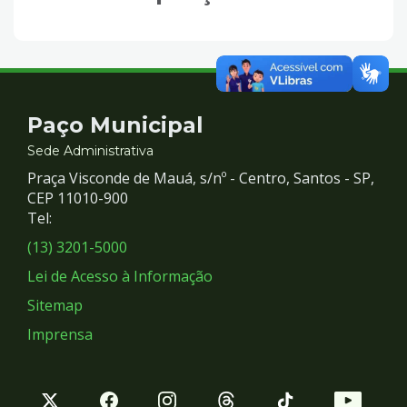
Contato
Paço Municipal
e
Sede Administrativa
Praça Visconde de Mauá, s/nº - Centro, Santos - SP,
Redes
CEP 11010-900
Tel:
Sociais
(13) 3201-5000
Lei de Acesso à Informação
Sitemap
Imprensa