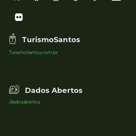
TurismoSantos
TurismoSantos.com.br
Dados Abertos
/dadosabertos