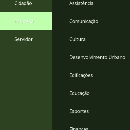
4
Cidadão
Assistência
Acessibilidade
5
Empresa
Comunicação
Servidor
Cultura
Desenvolvimento Urbano
Edificações
Educação
Esportes
Finanças