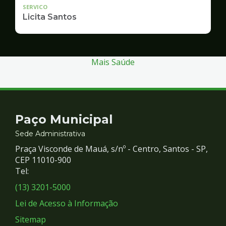
SERVICO
Licita Santos
Mais Saúde
Contato
Paço Municipal
e
Sede Administrativa
Praça Visconde de Mauá, s/nº - Centro, Santos - SP,
Redes
CEP 11010-900
Tel:
Sociais
(13) 3201-5000
Lei de Acesso à Informação
Sitemap