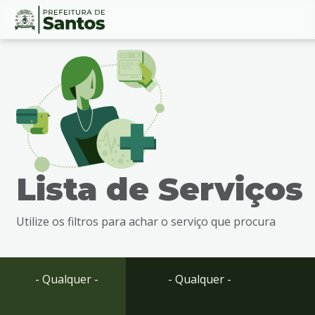
Ir
Conteúdo
para
o
conteúdo
1
Ir
para
o
menu
Lista de Serviços
2
Ir
para
Utilize os filtros para achar o serviço que procura
busca
3
Ir
para
- Qualquer -
- Qualquer -
o
rodapé