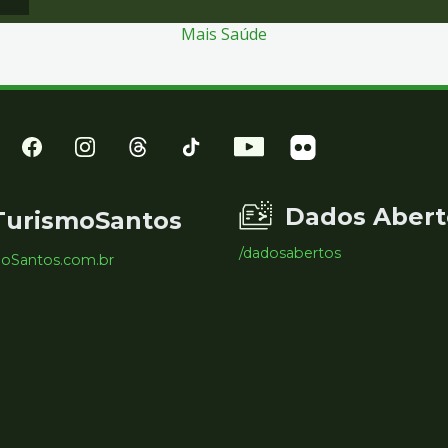
Mais Saúde
Dados Abert
TurismoSantos
/dadosabertos
moSantos.com.br