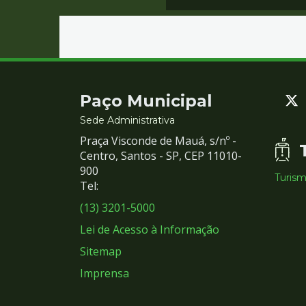
Contato
Paço Municipal
e
Sede Administrativa
Praça Visconde de Mauá, s/nº -
Redes
Centro, Santos - SP, CEP 11010-
900
Turis
Sociais
Tel:
(13) 3201-5000
Lei de Acesso à Informação
Sitemap
Imprensa