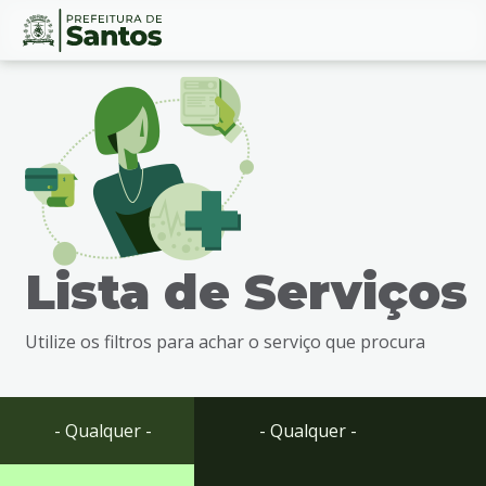
Ir
Conteúdo
para
o
conteúdo
1
Ir
para
o
menu
Lista de Serviços
2
Ir
para
Utilize os filtros para achar o serviço que procura
busca
3
Ir
para
- Qualquer -
- Qualquer -
o
rodapé