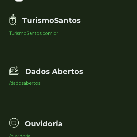
TurismoSantos
TurismoSantos.com.br
Dados Abertos
/dadosabertos
Ouvidoria
/ouvidoria