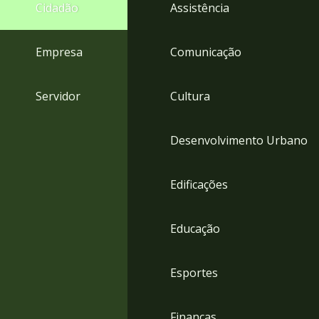
4
Cidadão
Assistência
Acessibilidade
5
Empresa
Comunicação
Servidor
Cultura
Desenvolvimento Urbano
Edificações
Educação
Esportes
Finanças