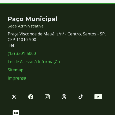
Contato
Paço Municipal
e
Sede Administrativa
Praça Visconde de Mauá, s/nº - Centro, Santos - SP,
Redes
CEP 11010-900
Tel:
Sociais
(13) 3201-5000
Lei de Acesso à Informação
Sitemap
Imprensa