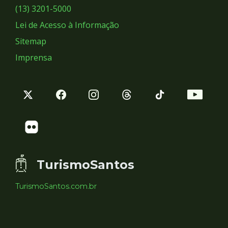
Sociais
(13) 3201-5000
Lei de Acesso à Informação
Sitemap
Imprensa
TurismoSantos
TurismoSantos.com.br