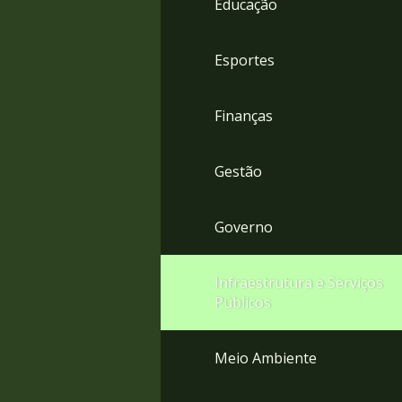
Educação
4
Acessibilidade
5
Esportes
Finanças
Gestão
Governo
Infraestrutura e Serviços
Públicos
Meio Ambiente