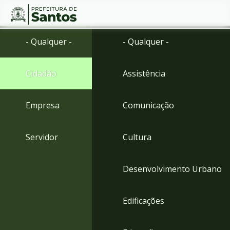
Ir
Conteúdo
- Qualquer -
- Qualquer -
para
o
conteúdo
Cidadão
Assistência
1
Ir
para
Empresa
Comunicação
o
menu
2
Servidor
Cultura
Ir
para
busca
Desenvolvimento Urbano
3
Ir
para
Edificações
o
rodapé