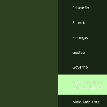
4
Educação
Acessibilidade
5
Esportes
Finanças
Gestão
Governo
Infraestrutura e
Serviços Públicos
Meio Ambiente