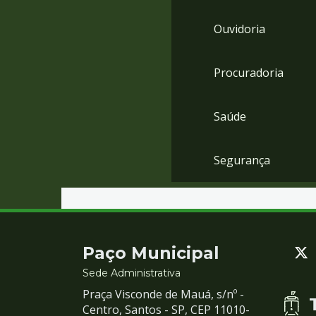
Ouvidoria
Procuradoria
Saúde
Segurança
Contato
Paço Municipal
e
Sede Administrativa
Praça Visconde de Mauá, s/nº -
Redes
Centro, Santos - SP, CEP 11010-