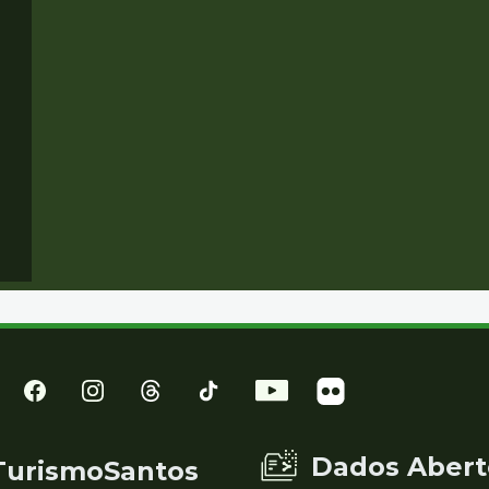
Dados Abert
TurismoSantos