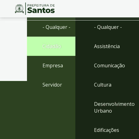
Ir
Conteúdo
- Qualquer -
- Qualquer -
para
o
conteúdo
Cidadão
Assistência
1
Ir
para
Empresa
Comunicação
o
menu
2
Servidor
Cultura
Ir
para
busca
Desenvolvimento
3
Urbano
Ir
para
o
Edificações
rodapé