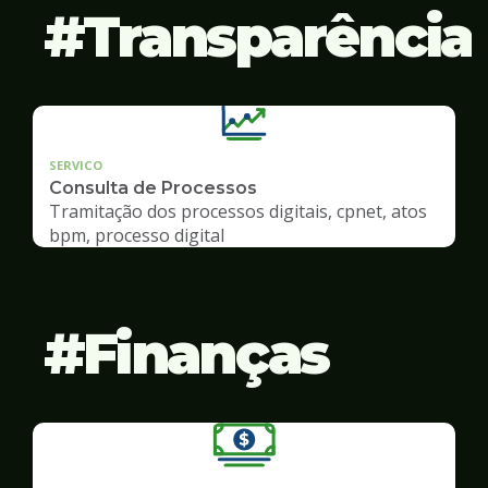
Transparência
SERVICO
Consulta de Processos
Tramitação dos processos digitais, cpnet, atos
bpm, processo digital
Finanças