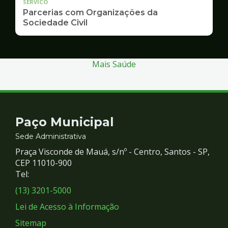
SERVICO
Parcerias com Organizações da
Sociedade Civil
Mais Saúde
Contato
Paço Municipal
e
Sede Administrativa
Praça Visconde de Mauá, s/nº - Centro, Santos - SP,
Redes
CEP 11010-900
Tel:
Sociais
(13) 3201-5000
Lei de Acesso à Informação
Sitemap