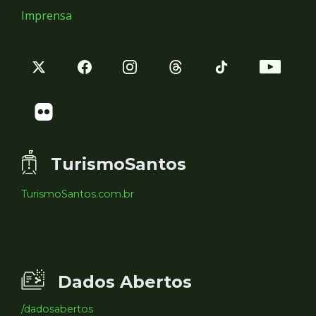
Imprensa
TurismoSantos
TurismoSantos.com.br
Dados Abertos
/dadosabertos