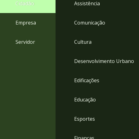
4
Cidadão
Assistência
Acessibilidade
5
Empresa
Comunicação
Servidor
Cultura
Desenvolvimento Urbano
Edificações
Educação
Esportes
Finanças