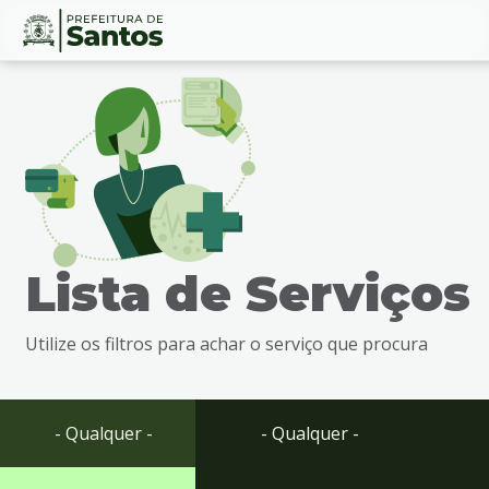
Ir
Conteúdo
para
o
conteúdo
1
Ir
para
o
menu
Lista de Serviços
2
Ir
para
Utilize os filtros para achar o serviço que procura
busca
3
Ir
para
- Qualquer -
- Qualquer -
o
rodapé