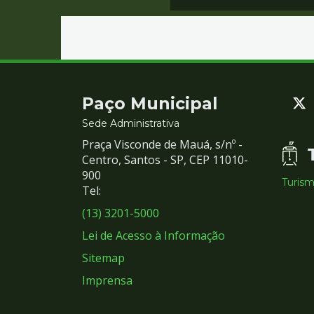
Contato
Paço Municipal
e
Sede Administrativa
Praça Visconde de Mauá, s/nº -
Redes
Centro, Santos - SP, CEP 11010-
900
Turis
Sociais
Tel:
(13) 3201-5000
Lei de Acesso à Informação
Sitemap
Imprensa