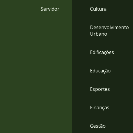
4
Servidor
Cultura
Acessibilidade
5
Desenvolvimento
Urbano
Edificações
Educação
Esportes
Finanças
Gestão