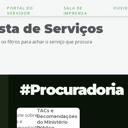
PORTAL DO
SALA DE
OUVID
SERVIDOR
IMPRENSA
ista de Serviços
e os filtros para achar o serviço que procura
Procuradoria
SERVICO
TACs e
Recomendações
do Ministério
Público