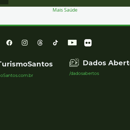
Mais Saúde
Dados Abert
TurismoSantos
/dadosabertos
moSantos.com.br