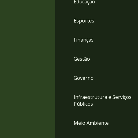
Educação
4
Acessibilidade
5
Esportes
Finanças
Gestão
Governo
Infraestrutura e Serviços
Públicos
Meio Ambiente