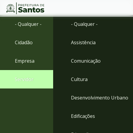
Ir
Conteúdo
- Qualquer -
- Qualquer -
para
o
conteúdo
Cidadão
Assistência
1
Ir
para
Empresa
Comunicação
o
menu
2
Servidor
Cultura
Ir
para
busca
Desenvolvimento Urbano
3
Ir
para
Edificações
o
rodapé