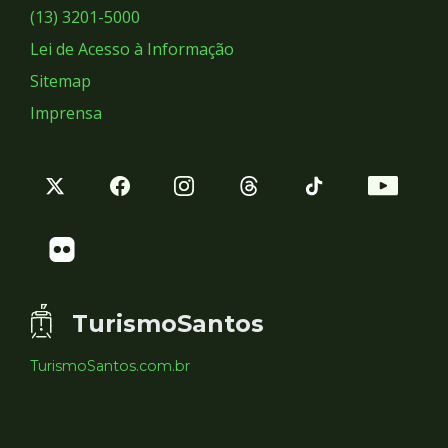
Sociais
(13) 3201-5000
Lei de Acesso à Informação
Sitemap
Imprensa
TurismoSantos
TurismoSantos.com.br