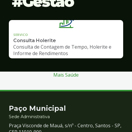
Gestão
SERVICO
Consulta Holerite
Consulta de Contagem de Tempo, Holerite e
Informe de Rendimentos
Mais Saúde
Contato
Paço Municipal
e
Sede Administrativa
Praça Visconde de Mauá, s/nº - Centro, Santos - SP,