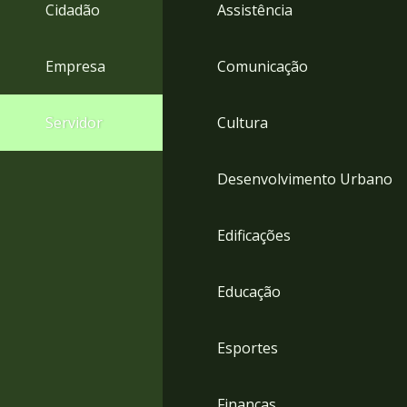
4
Cidadão
Assistência
Acessibilidade
5
Empresa
Comunicação
Servidor
Cultura
Desenvolvimento Urbano
Edificações
Educação
Esportes
Finanças