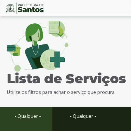
Ir
Conteúdo
para
o
conteúdo
1
Ir
para
o
menu
Lista de Serviços
2
Ir
para
Utilize os filtros para achar o serviço que procura
busca
3
Ir
para
- Qualquer -
- Qualquer -
o
rodapé