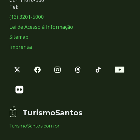
Redes
CEP 11010-900
Tel:
Sociais
(13) 3201-5000
Lei de Acesso à Informação
Sitemap
Imprensa
TurismoSantos
TurismoSantos.com.br