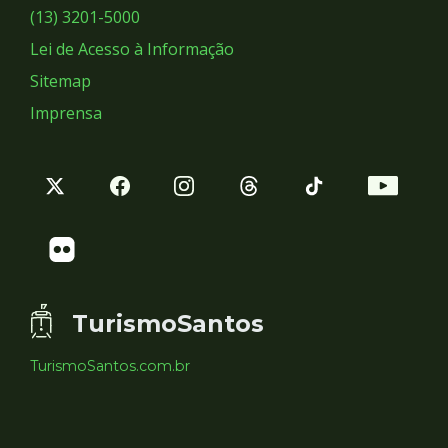
Sociais
(13) 3201-5000
Lei de Acesso à Informação
Sitemap
Imprensa
TurismoSantos
TurismoSantos.com.br