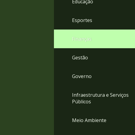
Educação
4
Acessibilidade
5
Esportes
Finanças
Gestão
Governo
Infraestrutura e Serviços
Públicos
Meio Ambiente