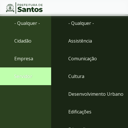
Ir
Conteúdo
- Qualquer -
- Qualquer -
para
o
conteúdo
Cidadão
Assistência
1
Ir
para
Empresa
Comunicação
o
menu
2
Servidor
Cultura
Ir
para
busca
Desenvolvimento Urbano
3
Ir
para
Edificações
o
rodapé