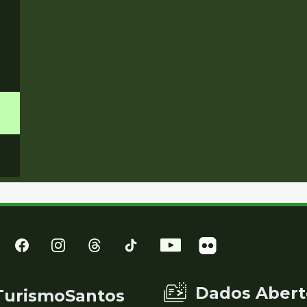
Dados Abert
TurismoSantos