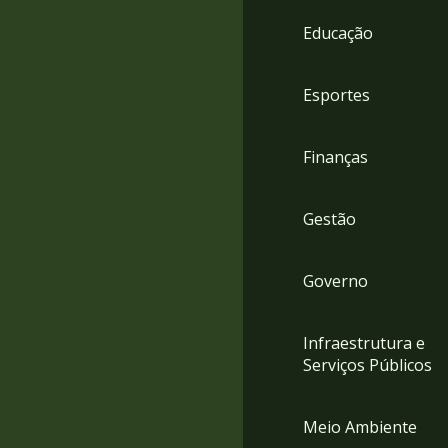
4
Educação
Acessibilidade
5
Esportes
Finanças
Gestão
Governo
Infraestrutura e
Serviços Públicos
Meio Ambiente