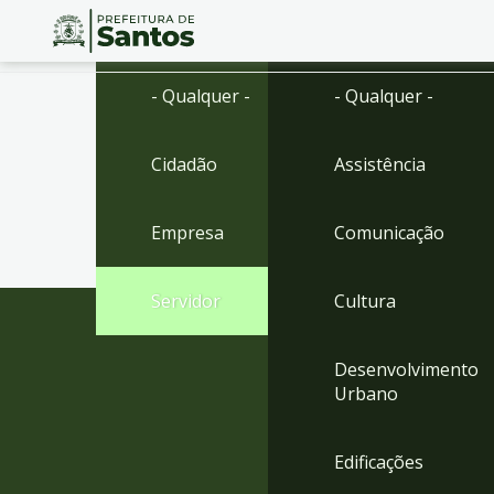
Ir
Conteúdo
- Qualquer -
- Qualquer -
para
o
conteúdo
Cidadão
Assistência
1
Ir
para
Empresa
Comunicação
o
menu
2
Servidor
Cultura
Ir
para
busca
Desenvolvimento
3
Urbano
Ir
para
o
Edificações
rodapé