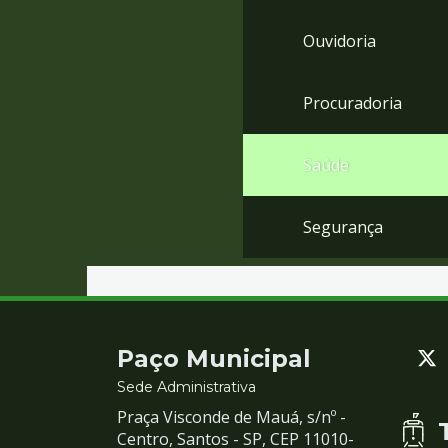
Ouvidoria
Procuradoria
Saúde
Segurança
Contato
Paço Municipal
e
Sede Administrativa
Praça Visconde de Mauá, s/nº -
Redes
Centro, Santos - SP, CEP 11010-