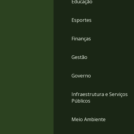
Educação
4
Acessibilidade
5
Esportes
Finanças
Gestão
Governo
Infraestrutura e Serviços
Públicos
Meio Ambiente