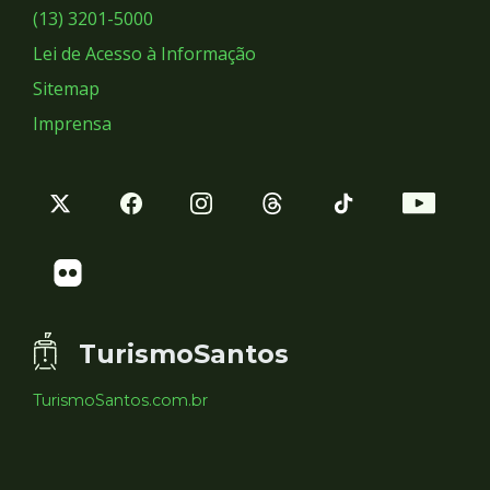
Sociais
(13) 3201-5000
Lei de Acesso à Informação
Sitemap
Imprensa
TurismoSantos
TurismoSantos.com.br