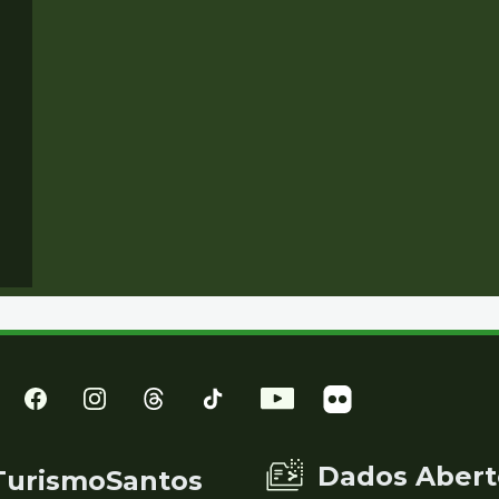
Dados Abert
TurismoSantos