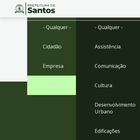
Ir
Conteúdo
- Qualquer -
- Qualquer -
para
o
conteúdo
Cidadão
Assistência
1
Ir
para
Empresa
Comunicação
o
menu
2
Servidor
Cultura
Ir
para
busca
Desenvolvimento
3
Urbano
Ir
para
o
Edificações
rodapé