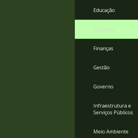
4
Educação
Acessibilidade
5
Esportes
Finanças
Gestão
Governo
Infraestrutura e
Serviços Públicos
Meio Ambiente