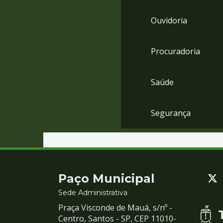
Ouvidoria
Procuradoria
Saúde
Segurança
Contato
Paço Municipal
e
Sede Administrativa
Praça Visconde de Mauá, s/nº -
Redes
Centro, Santos - SP, CEP 11010-