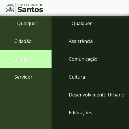
Ir
Conteúdo
- Qualquer -
- Qualquer -
para
o
conteúdo
Cidadão
Assistência
1
Ir
para
Empresa
Comunicação
o
menu
2
Servidor
Cultura
Ir
para
busca
Desenvolvimento Urbano
3
Ir
para
Edificações
o
rodapé