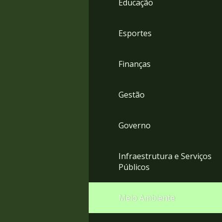
Educação
4
Acessibilidade
5
Esportes
Finanças
Gestão
Governo
Infraestrutura e Serviços
Públicos
Meio Ambiente