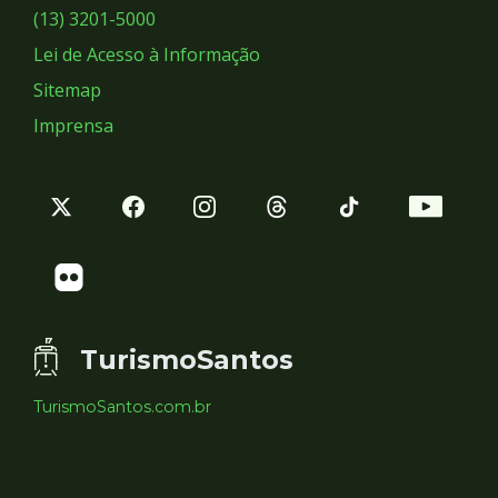
Sociais
(13) 3201-5000
Lei de Acesso à Informação
Sitemap
Imprensa
TurismoSantos
TurismoSantos.com.br