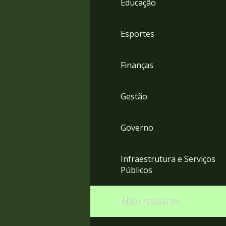
Educação
4
Acessibilidade
5
Esportes
Finanças
Gestão
Governo
Infraestrutura e Serviços
Públicos
Meio Ambiente