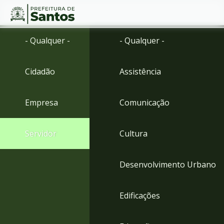
Ir
Conteúdo
- Qualquer -
- Qualquer -
para
o
conteúdo
Cidadão
Assistência
1
Ir
para
Empresa
Comunicação
o
menu
2
Servidor
Cultura
Ir
para
busca
Desenvolvimento Urbano
3
Ir
para
Edificações
o
rodapé