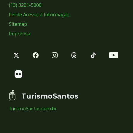
Sociais
(13) 3201-5000
Lei de Acesso à Informação
Sitemap
Imprensa
TurismoSantos
TurismoSantos.com.br