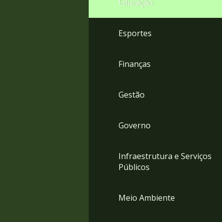
Educação
4
Acessibilidade
5
Esportes
Finanças
Gestão
Governo
Infraestrutura e Serviços
Públicos
Meio Ambiente