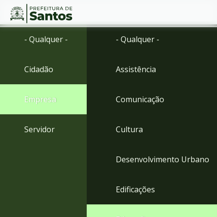
Ir
Conteúdo
- Qualquer -
- Qualquer -
para
o
conteúdo
Cidadão
Assistência
1
Ir
para
Empresa
Comunicação
o
menu
2
Servidor
Cultura
Ir
para
busca
Desenvolvimento Urbano
3
Ir
para
Edificações
o
rodapé