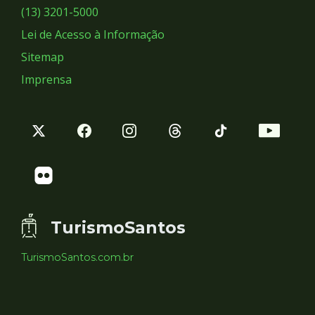
Sociais
(13) 3201-5000
Lei de Acesso à Informação
Sitemap
Imprensa
TurismoSantos
TurismoSantos.com.br