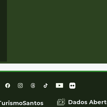
Dados Abert
TurismoSantos