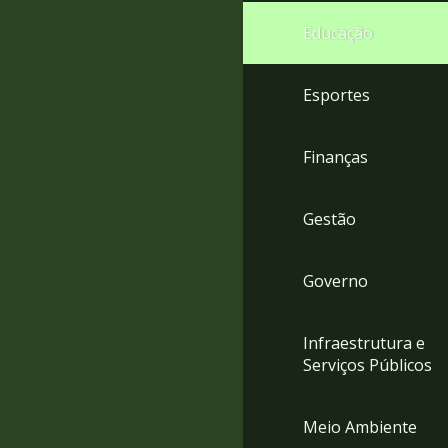
4
Educação
Acessibilidade
5
Esportes
Finanças
Gestão
Governo
Infraestrutura e
Serviços Públicos
Meio Ambiente