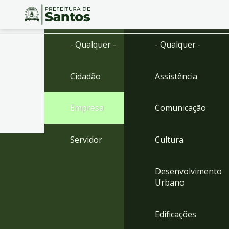
Ir
Conteúdo
- Qualquer -
- Qualquer -
para
o
conteúdo
Cidadão
Assistência
1
Ir
para
Empresa
Comunicação
o
menu
2
Servidor
Cultura
Ir
para
busca
Desenvolvimento
3
Urbano
Ir
para
o
Edificações
rodapé