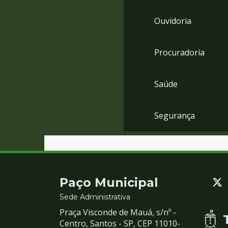
Ouvidoria
Procuradoria
Saúde
Segurança
Contato
Paço Municipal
e
Sede Administrativa
Praça Visconde de Mauá, s/nº -
Redes
Centro, Santos - SP, CEP 11010-