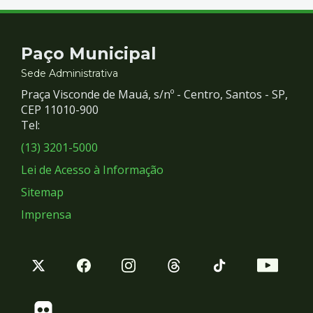
Contato
Paço Municipal
e
Sede Administrativa
Praça Visconde de Mauá, s/nº - Centro, Santos - SP,
Redes
CEP 11010-900
Tel:
Sociais
(13) 3201-5000
Lei de Acesso à Informação
Sitemap
Imprensa