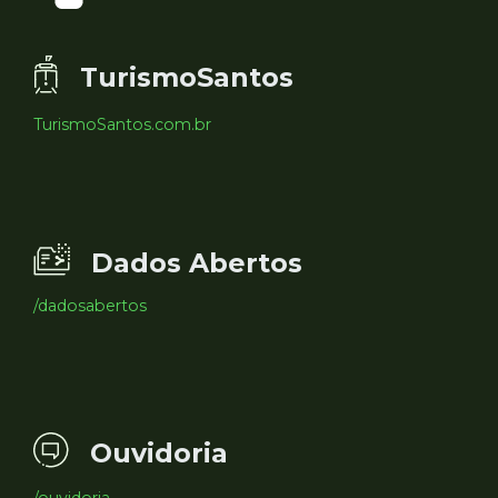
TurismoSantos
TurismoSantos.com.br
Dados Abertos
/dadosabertos
Ouvidoria
/ouvidoria