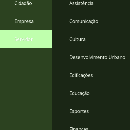
4
Cidadão
Assistência
Acessibilidade
5
Empresa
Comunicação
Servidor
Cultura
Desenvolvimento Urbano
Edificações
Educação
Esportes
Finanças