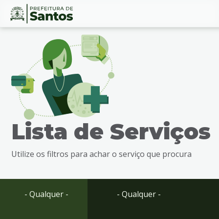
Ir
Conteúdo
para
o
conteúdo
1
Ir
para
o
menu
Lista de Serviços
2
Ir
para
Utilize os filtros para achar o serviço que procura
busca
3
Ir
para
- Qualquer -
- Qualquer -
o
rodapé