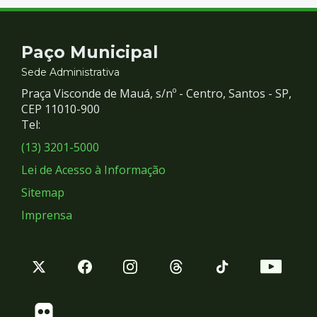
Contato
Paço Municipal
e
Sede Administrativa
Praça Visconde de Mauá, s/nº - Centro, Santos - SP,
Redes
CEP 11010-900
Tel:
Sociais
(13) 3201-5000
Lei de Acesso à Informação
Sitemap
Imprensa