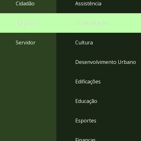
4
Cidadão
Assistência
Acessibilidade
5
Empresa
Comunicação
Servidor
Cultura
Desenvolvimento Urbano
Edificações
Educação
Esportes
Finanças