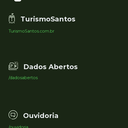
TurismoSantos
TurismoSantos.com.br
Dados Abertos
/dadosabertos
Ouvidoria
/ouvidoria