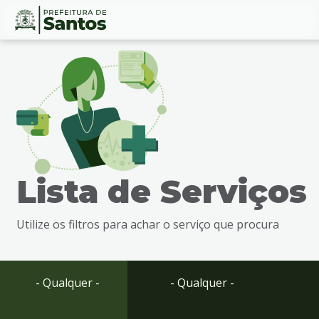
Ir
Conteúdo
para
o
conteúdo
1
Ir
para
o
menu
Lista de Serviços
2
Ir
para
Utilize os filtros para achar o serviço que procura
busca
3
Ir
para
- Qualquer -
- Qualquer -
o
rodapé