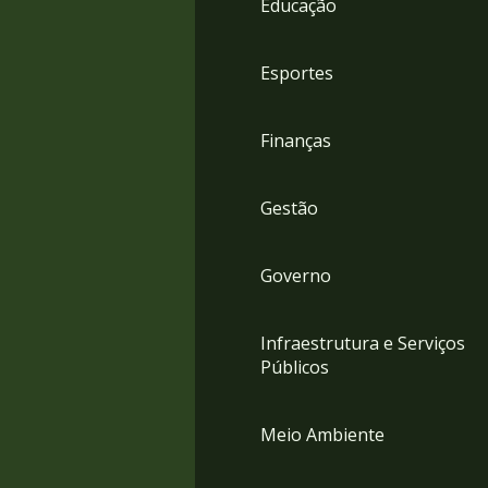
Educação
4
Acessibilidade
5
Esportes
Finanças
Gestão
Governo
Infraestrutura e Serviços
Públicos
Meio Ambiente