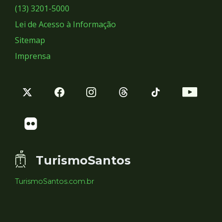
Sociais
(13) 3201-5000
Lei de Acesso à Informação
Sitemap
Imprensa
TurismoSantos
TurismoSantos.com.br