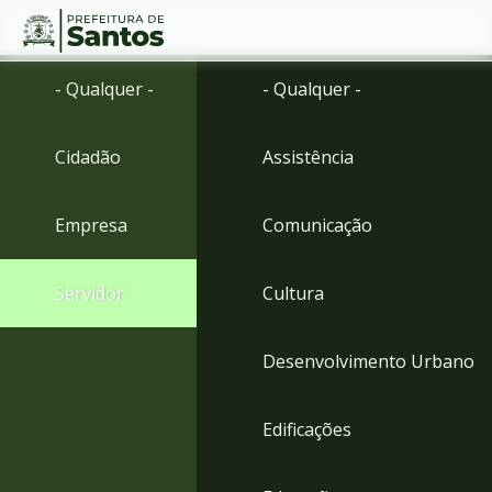
Ir
Conteúdo
- Qualquer -
- Qualquer -
para
o
conteúdo
Cidadão
Assistência
1
Ir
para
Empresa
Comunicação
o
menu
2
Servidor
Cultura
Ir
para
busca
Desenvolvimento Urbano
3
Ir
para
Edificações
o
rodapé