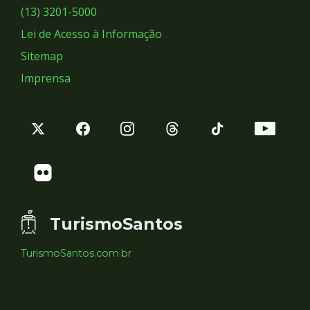
Sociais
(13) 3201-5000
Lei de Acesso à Informação
Sitemap
Imprensa
TurismoSantos
TurismoSantos.com.br