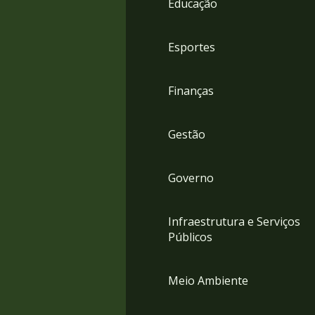
Educação
4
Acessibilidade
5
Esportes
Finanças
Gestão
Governo
Infraestrutura e Serviços
Públicos
Meio Ambiente