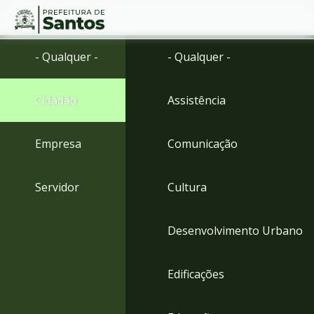
Ir
Conteúdo
- Qualquer -
- Qualquer -
para
o
conteúdo
Cidadão
Assistência
1
Ir
para
Empresa
Comunicação
o
menu
2
Servidor
Cultura
Ir
para
busca
Desenvolvimento Urbano
3
Ir
para
Edificações
o
rodapé