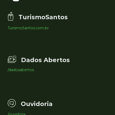
TurismoSantos
TurismoSantos.com.br
Dados Abertos
/dadosabertos
Ouvidoria
/ouvidoria