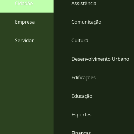
4
Cidadão
Assistência
Acessibilidade
5
Empresa
Comunicação
Servidor
Cultura
Desenvolvimento Urbano
Edificações
Educação
Esportes
Finanças