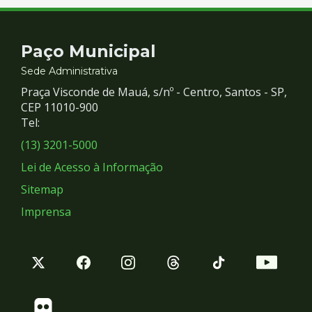
Contato
Paço Municipal
e
Sede Administrativa
Praça Visconde de Mauá, s/nº - Centro, Santos - SP,
Redes
CEP 11010-900
Tel:
Sociais
(13) 3201-5000
Lei de Acesso à Informação
Sitemap
Imprensa