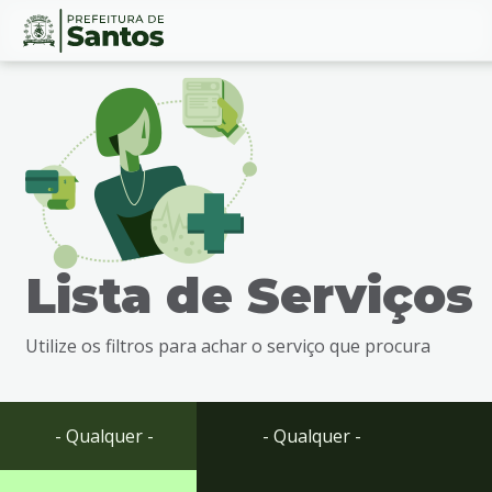
Ir
Conteúdo
para
o
conteúdo
1
Ir
para
o
menu
Lista de Serviços
2
Ir
para
Utilize os filtros para achar o serviço que procura
busca
3
Ir
para
- Qualquer -
- Qualquer -
o
rodapé