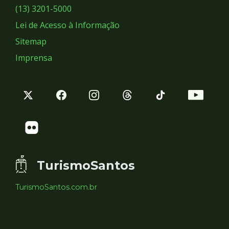
Sociais
(13) 3201-5000
Lei de Acesso à Informação
Sitemap
Imprensa
TurismoSantos
TurismoSantos.com.br