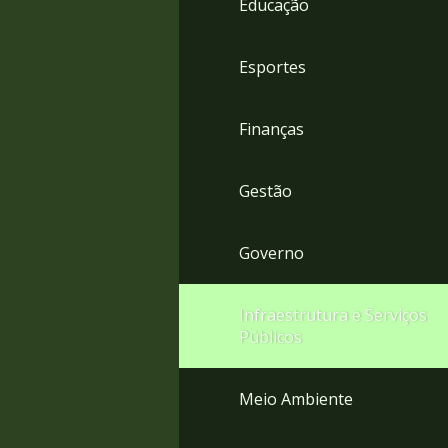
Educação
4
Acessibilidade
5
Esportes
Finanças
Gestão
Governo
Infraestrutura e Serviços
Públicos
Meio Ambiente