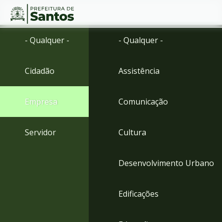
Ir
Conteúdo
- Qualquer -
- Qualquer -
para
o
conteúdo
Cidadão
Assistência
1
Ir
para
Empresa
Comunicação
o
menu
2
Servidor
Cultura
Ir
para
busca
Desenvolvimento Urbano
3
Ir
para
Edificações
o
rodapé