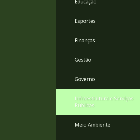
Educação
4
Acessibilidade
5
Esportes
Finanças
Gestão
Governo
Infraestrutura e Serviços
Públicos
Meio Ambiente