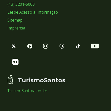
Sociais
(13) 3201-5000
Lei de Acesso à Informação
Sitemap
Imprensa
TurismoSantos
TurismoSantos.com.br