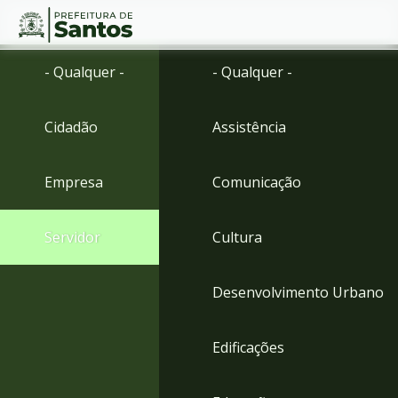
Ir
Conteúdo
- Qualquer -
- Qualquer -
para
o
conteúdo
Cidadão
Assistência
1
Ir
para
Empresa
Comunicação
o
menu
2
Servidor
Cultura
Ir
para
busca
Desenvolvimento Urbano
3
Ir
para
Edificações
o
rodapé