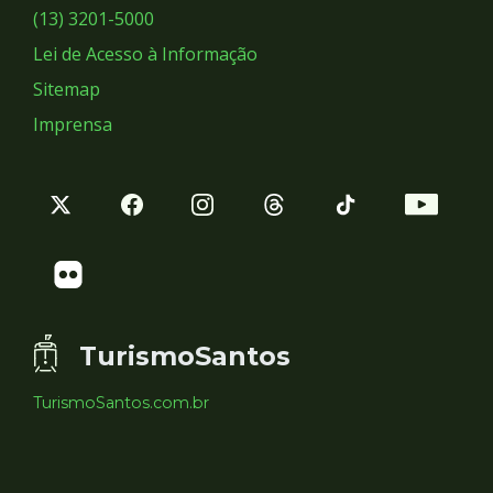
Sociais
(13) 3201-5000
Lei de Acesso à Informação
Sitemap
Imprensa
TurismoSantos
TurismoSantos.com.br