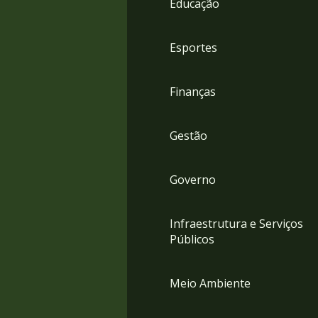
Educação
4
Acessibilidade
5
Esportes
Finanças
Gestão
Governo
Infraestrutura e Serviços
Públicos
Meio Ambiente