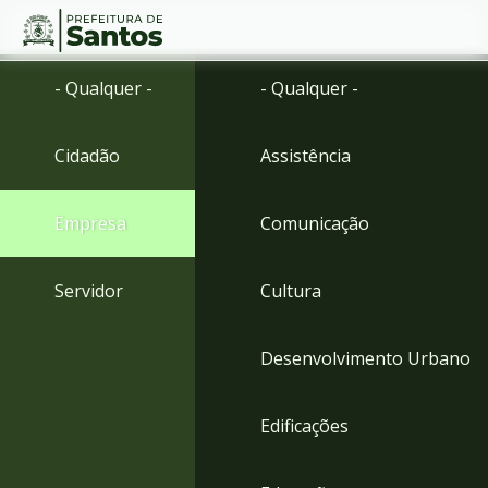
Ir
Conteúdo
- Qualquer -
- Qualquer -
para
o
conteúdo
Cidadão
Assistência
1
Ir
para
Empresa
Comunicação
o
menu
2
Servidor
Cultura
Ir
para
busca
Desenvolvimento Urbano
3
Ir
para
Edificações
o
rodapé