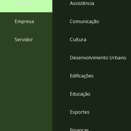
4
Cidadão
Assistência
Acessibilidade
5
Empresa
Comunicação
Servidor
Cultura
Desenvolvimento Urbano
Edificações
Educação
Esportes
Finanças