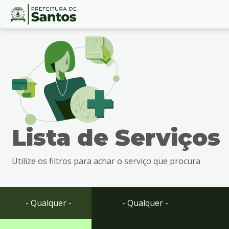
Ir
Conteúdo
para
o
conteúdo
1
Ir
para
o
menu
Lista de Serviços
2
Ir
para
Utilize os filtros para achar o serviço que procura
busca
3
Ir
para
- Qualquer -
- Qualquer -
o
rodapé