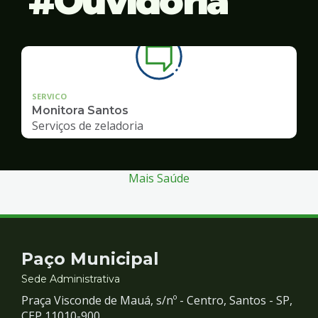
Ouvidoria
SERVICO
Monitora Santos
Serviços de zeladoria
Mais Saúde
Contato
Paço Municipal
e
Sede Administrativa
Praça Visconde de Mauá, s/nº - Centro, Santos - SP,
CEP 11010-900