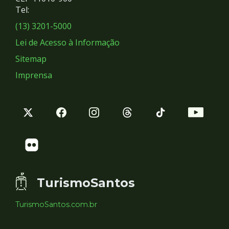
Redes
Tel:
Sociais
(13) 3201-5000
Lei de Acesso à Informação
Sitemap
Imprensa
TurismoSantos
TurismoSantos.com.br