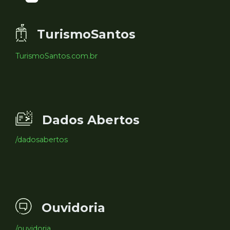
TurismoSantos
TurismoSantos.com.br
Dados Abertos
/dadosabertos
Ouvidoria
/ouvidoria