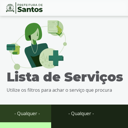
Ir
Conteúdo
para
o
conteúdo
1
Ir
para
o
menu
Lista de Serviços
2
Ir
para
Utilize os filtros para achar o serviço que procura
busca
3
Ir
para
- Qualquer -
- Qualquer -
o
rodapé