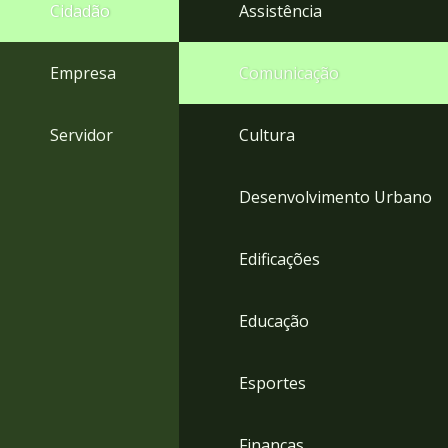
4
Cidadão
Assistência
Acessibilidade
5
Empresa
Comunicação
Servidor
Cultura
Desenvolvimento Urbano
Edificações
Educação
Esportes
Finanças