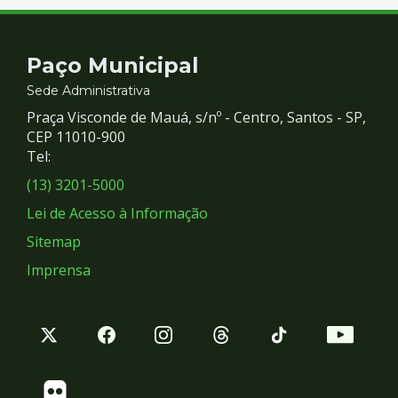
Contato
Paço Municipal
e
Sede Administrativa
Praça Visconde de Mauá, s/nº - Centro, Santos - SP,
Redes
CEP 11010-900
Tel:
Sociais
(13) 3201-5000
Lei de Acesso à Informação
Sitemap
Imprensa