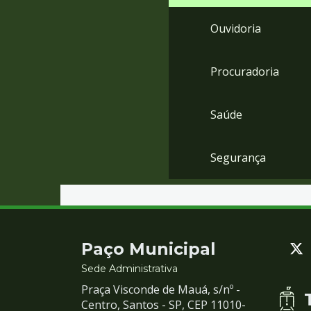
Ouvidoria
Procuradoria
Saúde
Segurança
Contato
Paço Municipal
e
Sede Administrativa
Praça Visconde de Mauá, s/nº -
Redes
Centro, Santos - SP, CEP 11010-