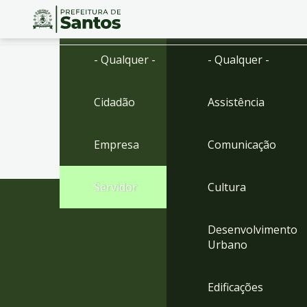
Ir
Conteúdo
- Qualquer -
- Qualquer -
para
o
conteúdo
Cidadão
Assistência
1
Ir
para
Empresa
Comunicação
o
menu
2
Servidor
Cultura
Ir
para
busca
Desenvolvimento
3
Urbano
Ir
para
o
Edificações
rodapé