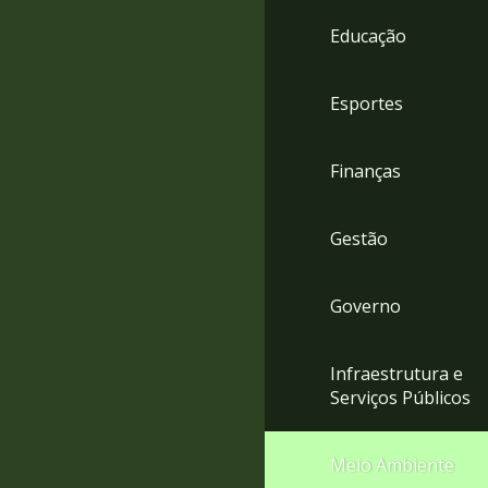
4
Educação
Acessibilidade
5
Esportes
Finanças
Gestão
Governo
Infraestrutura e
Serviços Públicos
Meio Ambiente