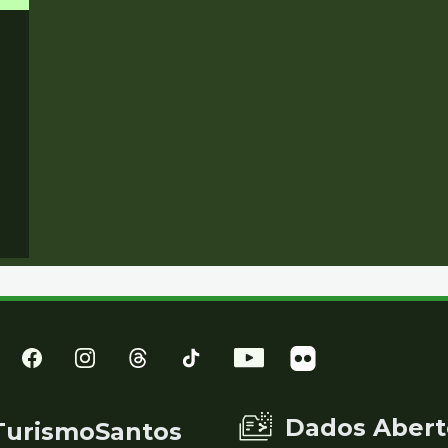
Dados Abert
TurismoSantos