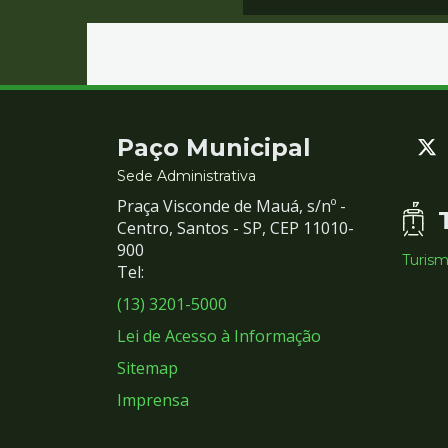
Contato
Paço Municipal
e
Sede Administrativa
Praça Visconde de Mauá, s/nº -
Redes
Centro, Santos - SP, CEP 11010-
900
Turis
Sociais
Tel:
(13) 3201-5000
Lei de Acesso à Informação
Sitemap
Imprensa