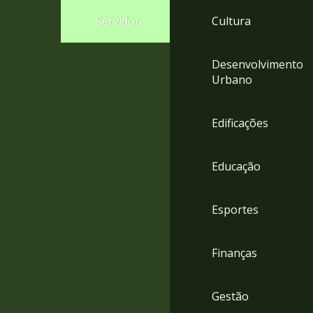
4
Servidor
Cultura
Acessibilidade
5
Desenvolvimento
Urbano
Edificações
Educação
Esportes
Finanças
Gestão