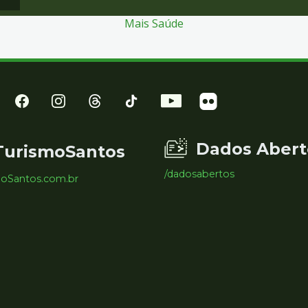
Mais Saúde
Dados Abert
TurismoSantos
/dadosabertos
moSantos.com.br