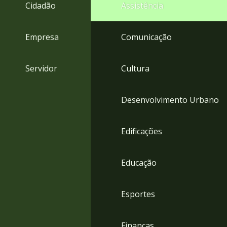
4
Cidadão
Assistência
Acessibilidade
5
Empresa
Comunicação
Servidor
Cultura
Desenvolvimento Urbano
Edificações
Educação
Esportes
Finanças