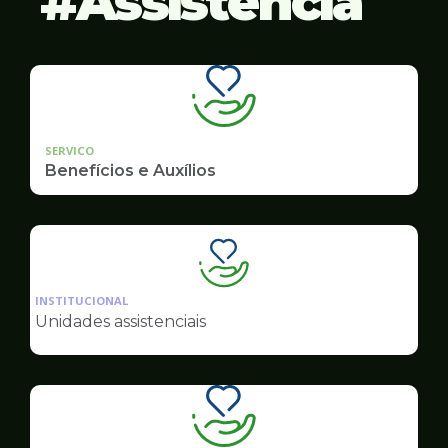
Assistência
SERVICO
Benefícios e Auxílios
Ilustração
da
INSTITUCIONAL
pagina
Unidades assistenciais
de
Assistência