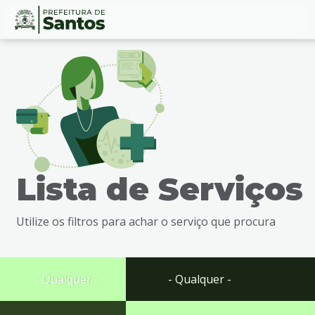
Ir
Conteúdo
para
o
conteúdo
1
Ir
para
o
menu
Lista de Serviços
2
Ir
para
Utilize os filtros para achar o serviço que procura
busca
3
Ir
para
- Qualquer -
- Qualquer -
o
rodapé