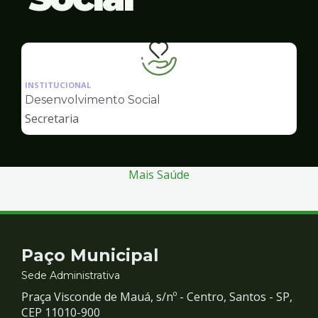
Ilustração
da
INSTITUCIONAL
pagina
Desenvolvimento Social
de
Secretaria
Desenvolvimento
Social
Mais Saúde
Contato
Paço Municipal
e
Sede Administrativa
Praça Visconde de Mauá, s/nº - Centro, Santos - SP,
Redes
CEP 11010-900