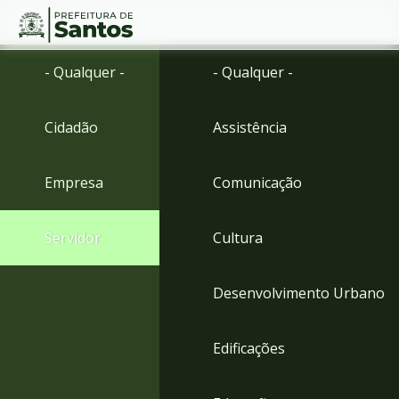
Ir
Conteúdo
- Qualquer -
- Qualquer -
para
o
conteúdo
Cidadão
Assistência
1
Ir
para
Empresa
Comunicação
o
menu
2
Servidor
Cultura
Ir
para
busca
Desenvolvimento Urbano
3
Ir
para
Edificações
o
rodapé