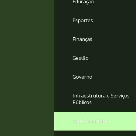
Educação
4
Acessibilidade
5
Esportes
Finanças
Gestão
Governo
Infraestrutura e Serviços
Públicos
Meio Ambiente