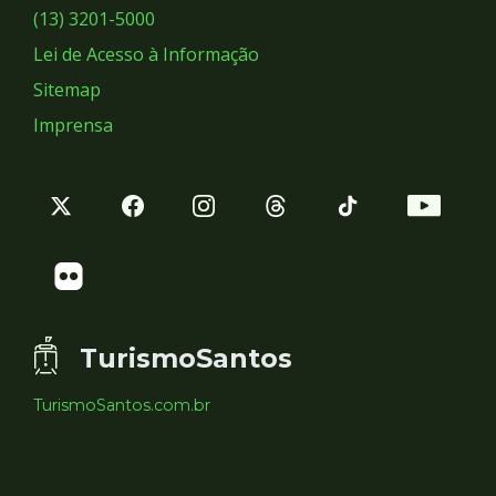
Sociais
(13) 3201-5000
Lei de Acesso à Informação
Sitemap
Imprensa
TurismoSantos
TurismoSantos.com.br